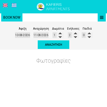
≡
BOOK NOW
ΑΡΧΙΚΉ
Άφιξη
Αναχώρηση
Δωμάτια
Ενήλικες
Παιδιά
ΤΟΠΟΘΕΣΊΑ
ΑΝΑΖΉΤΗΣΗ
ΔΙΑΜΟΝΉ
ΠΑΡΟΧΈΣ
Φωτογραφίες
ΦΩΤΟΓΡΑΦΊΕΣ
ΖΉΤΗΣΗ
ΕΠΙΚΟΙΝΩΝΊΑ