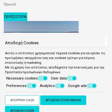
Πρωινό
ΠΕΡΙΣΣΌΤΕΡΑ
Αποδοχή Cookies
Αυτός ο ιστότοπος χρησιμοποιεί τεχνικά cookies για να ορίσει τις
προτιμήσεις απορρήτου σας και cookies τρίτων για λόγους
στατιστικής ή marketing.
Με τη χρήση του ιστότοπου, αποδέχεστε την πολιτική μας για την
Προστασία προσωπικών δεδομένων
.
Πληροφορίες κράτησης
Necessary cookies
User data
Preferences
Analytics
Google ads
© Powered by Marinet
ΑΠΌΡΡΙΨΗ ΌΛΩΝ
ΑΠΟΔΟΧΉ ΕΠΙΛΕΓΜΈΝΩΝ
︿
ΑΠΟΔΟΧΉ ΌΛΩΝ