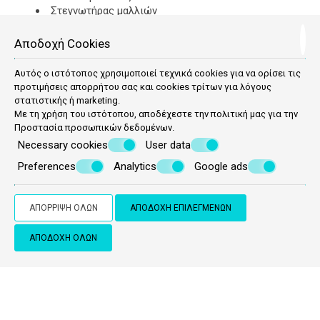
Στεγνωτήρας μαλλιών
Ψυγείο
Βραστήρα
Αποδοχή Cookies
Αυτός ο ιστότοπος χρησιμοποιεί τεχνικά cookies για να ορίσει τις
ΖΉΤΗΣΗ
προτιμήσεις απορρήτου σας και cookies τρίτων για λόγους
στατιστικής ή marketing.
Με τη χρήση του ιστότοπου, αποδέχεστε την πολιτική μας για την
Προστασία προσωπικών δεδομένων
.
Necessary cookies
User data
Preferences
Analytics
Google ads
ΑΠΌΡΡΙΨΗ ΌΛΩΝ
ΑΠΟΔΟΧΉ ΕΠΙΛΕΓΜΈΝΩΝ
ΑΠΟΔΟΧΉ ΌΛΩΝ